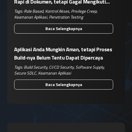
Rapi di Dokumen, tetapi Gagal Mengikuti
Operasional Nyata
Tags:
Role Based
,
Kontrol Akses
,
Privilege Creep
,
Keamanan Aplikasi
,
Penetration Testing
Baca Selengkapnya
Aplikasi Anda Mungkin Aman, tetapi Proses
Build-nya Belum Tentu Dapat Dipercaya
Tags:
Build Security
,
CI/CD Security
,
Software Supply
,
Secure SDLC
,
Keamanan Aplikasi
Baca Selengkapnya