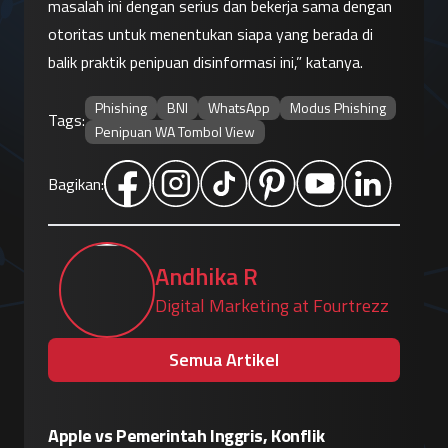
masalah ini dengan serius dan bekerja sama dengan 
otoritas untuk menentukan siapa yang berada di 
balik praktik penipuan disinformasi ini,” katanya.
Phishing
BNI
WhatsApp
Modus Phishing
Tags:
Penipuan WA Tombol View
Bagikan:
Andhika R
Digital Marketing at Fourtrezz
Semua Artikel
Eskalasi Perang Teknologi, China
Patroli 