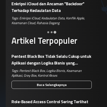
or"
Siapkan Retaliasi Terhadap Kebijakan
Kampany
Pemblokiran Robot dan Inverter oleh AS
Jelang 
ple
,
Tags:
Perang Teknologi
,
Kebijakan AS
,
Retaliasi China
,
Tags:
Disi
Keamanan IoT
,
Risiko Pasok
Hoaks
,
Ris
Artikel Terpopuler
Pentest Black Box Tidak Selalu Cukup untuk
Aplikasi dengan Logika Bisnis yang
Kompleks
Tags:
Pentest Black Box
,
Logika Bisnis
,
Keamanan
Aplikasi
,
Grey Box
,
Kontrol Akses
Baca Selengkapnya
Role-Based Access Control Sering Terlihat