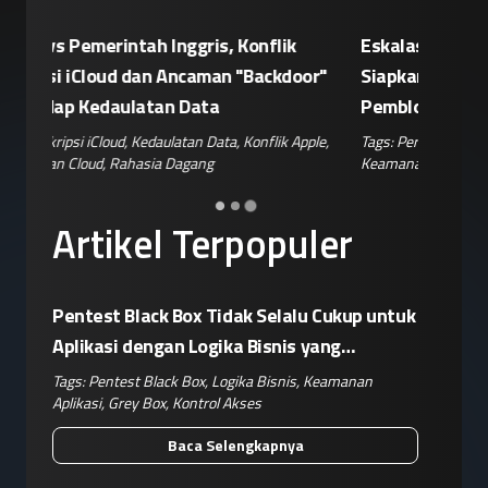
Eskalasi Perang Teknologi, China
Patroli 
or"
Siapkan Retaliasi Terhadap Kebijakan
Kampany
Pemblokiran Robot dan Inverter oleh AS
Jelang 
ple
,
Tags:
Perang Teknologi
,
Kebijakan AS
,
Retaliasi China
,
Tags:
Disin
Keamanan IoT
,
Risiko Pasok
Hoaks
,
Ris
Artikel Terpopuler
Pentest Black Box Tidak Selalu Cukup untuk
Aplikasi dengan Logika Bisnis yang
Kompleks
Tags:
Pentest Black Box
,
Logika Bisnis
,
Keamanan
Aplikasi
,
Grey Box
,
Kontrol Akses
Baca Selengkapnya