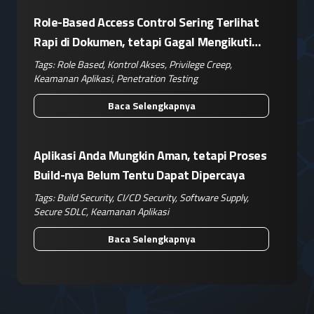
Role-Based Access Control Sering Terlihat
Rapi di Dokumen, tetapi Gagal Mengikuti
Operasional Nyata
Tags:
Role Based
,
Kontrol Akses
,
Privilege Creep
,
Keamanan Aplikasi
,
Penetration Testing
Baca Selengkapnya
Aplikasi Anda Mungkin Aman, tetapi Proses
Build-nya Belum Tentu Dapat Dipercaya
Tags:
Build Security
,
CI/CD Security
,
Software Supply
,
Secure SDLC
,
Keamanan Aplikasi
Baca Selengkapnya