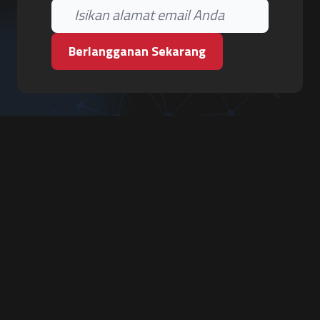
Berlangganan Sekarang
PT. Tiga Pilar Keamanan
Grha Karya Jody - Lantai 3
Jl. Cempaka Baru No.09, Karang Asem, Condongcatur
Depok, Sleman, D.I. Yogyakarta 55283