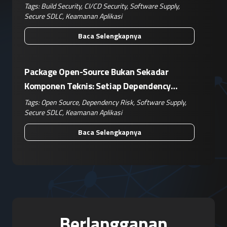
Tags:
Build Security
,
CI/CD Security
,
Software Supply
,
Secure SDLC
,
Keamanan Aplikasi
Baca Selengkapnya
Package Open-Source Bukan Sekadar
Komponen Teknis: Setiap Dependency
Adalah Keputusan Risiko Bisnis
Tags:
Open Source
,
Dependency Risk
,
Software Supply
,
Secure SDLC
,
Keamanan Aplikasi
Baca Selengkapnya
Berlangganan