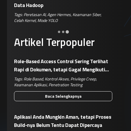
Tags:
Disinformasi TikTok
,
Patroli Siber
,
Penanganan
Tags:
Enkri
Hoaks
,
Risiko Digital
,
Reputasi Merek
Keamanan 
er
,
Artikel Terpopuler
Role-Based Access Control Sering Terlihat
Rapi di Dokumen, tetapi Gagal Mengikuti
Operasional Nyata
Tags:
Role Based
,
Kontrol Akses
,
Privilege Creep
,
Keamanan Aplikasi
,
Penetration Testing
Baca Selengkapnya
Aplikasi Anda Mungkin Aman, tetapi Proses
Build-nya Belum Tentu Dapat Dipercaya