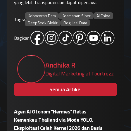
yang lebih transparan dan dapat dipercaya.
Kebocoran Data
Keamanan Siber
AI China
Tags:
DeepSeek Blokir
Regulasi Data
Bagikan:
Andhika R
Digital Marketing at Fourtrezz
Semua Artikel
Patroli Siber Polda Metro Jaya Netralisir
Apple vs
Kampanye Disinformasi Hoaks di TikTok
Enkrips
is
Jelang 17 Agustus
Terhada