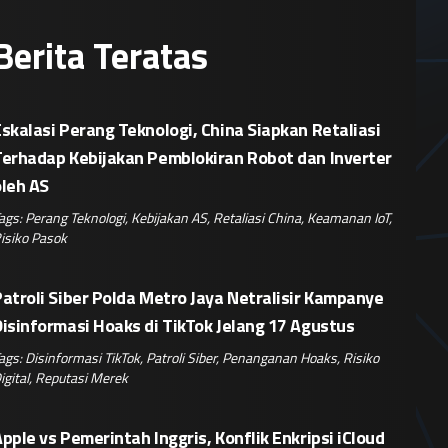
Berita Teratas
skalasi Perang Teknologi, China Siapkan Retaliasi
Terhadap Kebijakan Pemblokiran Robot dan Inverter
oleh AS
ags:
Perang Teknologi
,
Kebijakan AS
,
Retaliasi China
,
Keamanan IoT
,
isiko Pasok
atroli Siber Polda Metro Jaya Netralisir Kampanye
isinformasi Hoaks di TikTok Jelang 17 Agustus
ags:
Disinformasi TikTok
,
Patroli Siber
,
Penanganan Hoaks
,
Risiko
igital
,
Reputasi Merek
pple vs Pemerintah Inggris, Konflik Enkripsi iCloud