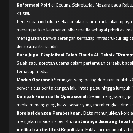
Reformasi Polri
 di Gedung Sekretariat Negara pada Ra
krusial.
Pertemuan ini bukan sekadar silaturahmi, melainkan upaya 
menempatkan keamanan siber media sebagai prioritas ke
menegaskan bahwa serangan terhadap infrastruktur digita
demokrasi itu sendiri.
Baca Juga: 
Eksploitasi Celah Claude AI: Teknik "Promp
Salah satu sorotan utama dalam pertemuan tersebut adala
terhadap media.
Modus Operandi:
 Serangan yang paling dominan adalah 
D
server situs berita dengan lalu lintas palsu hingga lumpuh 
Dampak Finansial & Operasional:
 Selain menghalangi p
media menanggung biaya server yang membengkak drastis
Korelasi dengan Pemberitaan:
 Data menunjukkan korela
mengalami insiden siber, 
4 di antaranya diserang tepat
melibatkan institusi Kepolisian
. Fakta ini menuntut adan