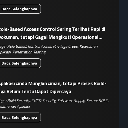
Baca Selengkapnya
ole-Based Access Control Sering Terlihat Rapi di
Dokumen, tetapi Gagal Mengikuti Operasional
Nyata
ags:
Role Based
,
Kontrol Akses
,
Privilege Creep
,
Keamanan
plikasi
,
Penetration Testing
Baca Selengkapnya
plikasi Anda Mungkin Aman, tetapi Proses Build-
nya Belum Tentu Dapat Dipercaya
ags:
Build Security
,
CI/CD Security
,
Software Supply
,
Secure SDLC
,
eamanan Aplikasi
Baca Selengkapnya