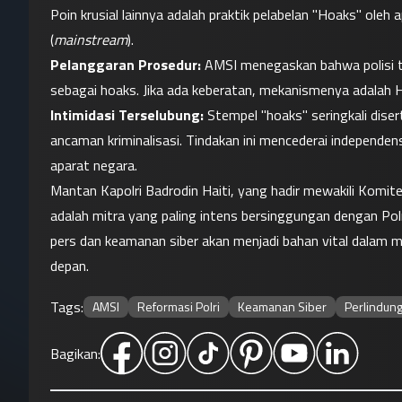
Poin krusial lainnya adalah praktik pelabelan "Hoaks" oleh 
(
mainstream
).
Pelanggaran Prosedur:
 AMSI menegaskan bahwa polisi ti
sebagai hoaks. Jika ada keberatan, mekanismenya adalah 
Intimidasi Terselubung:
 Stempel "hoaks" seringkali dise
ancaman kriminalisasi. Tindakan ini mencederai independens
aparat negara.
Mantan Kapolri Badrodin Haiti, yang hadir mewakili Komi
adalah mitra yang paling intens bersinggungan dengan Po
pers dan keamanan siber akan menjadi bahan vital dalam 
depan.
Tags:
AMSI
Reformasi Polri
Keamanan Siber
Perlindung
Bagikan: