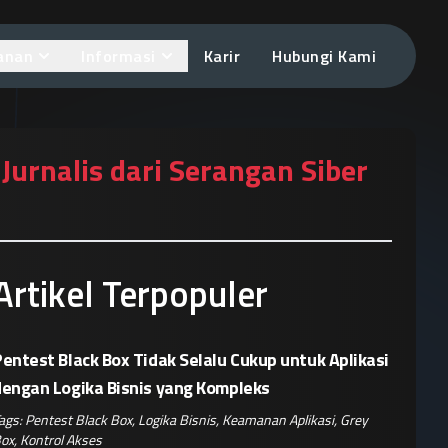
anan
Informasi
Karir
Hubungi Kami
Jurnalis dari Serangan Siber
Artikel Terpopuler
entest Black Box Tidak Selalu Cukup untuk Aplikasi
dengan Logika Bisnis yang Kompleks
ags:
Pentest Black Box
,
Logika Bisnis
,
Keamanan Aplikasi
,
Grey
ox
,
Kontrol Akses