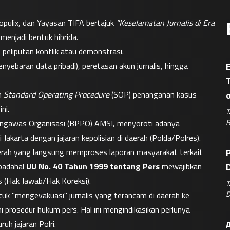
pulix, dan Yayasan TIFA bertajuk 
"Keselamatan Jurnalis di Era 
menjadi bentuk hibrida.
 peliputan konflik atau demonstrasi.
penyebaran data pribadi), peretasan akun jurnalis, hingga 
E
 
Standard Operating Procedure
 (SOP) penanganan kasus 
ni.
T
R
gawas Organisasi (BPPO) AMSI, menyoroti adanya 
karta dengan jajaran kepolisian di daerah (Polda/Polres).
aerah yang langsung memproses laporan masyarakat terkait 
P
padahal 
UU No. 40 Tahun 1999 tentang Pers
 mewajibkan 
D
 (Hak Jawab/Hak Koreksi).
T
D
tuk "mengevakuasi" jurnalis yang terancam di daerah ke 
mi prosedur hukum pers. Hal ini mengindikasikan perlunya 
h jajaran Polri.
A