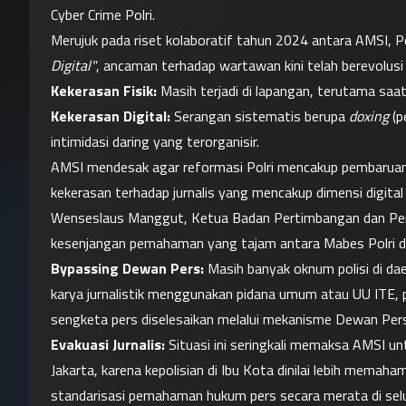
Cyber Crime Polri.
Merujuk pada riset kolaboratif tahun 2024 antara AMSI, Po
Digital"
, ancaman terhadap wartawan kini telah berevolusi 
Kekerasan Fisik:
 Masih terjadi di lapangan, terutama saat
Kekerasan Digital:
 Serangan sistematis berupa 
doxing
 (
intimidasi daring yang terorganisir.
AMSI mendesak agar reformasi Polri mencakup pembaruan
kekerasan terhadap jurnalis yang mencakup dimensi digital i
Wenseslaus Manggut, Ketua Badan Pertimbangan dan Pen
kesenjangan pemahaman yang tajam antara Mabes Polri di Ja
Bypassing Dewan Pers:
 Masih banyak oknum polisi di d
karya jurnalistik menggunakan pidana umum atau UU ITE, 
sengketa pers diselesaikan melalui mekanisme Dewan Pers
Evakuasi Jurnalis:
 Situasi ini seringkali memaksa AMSI un
Jakarta, karena kepolisian di Ibu Kota dinilai lebih memaha
standarisasi pemahaman hukum pers secara merata di seluru