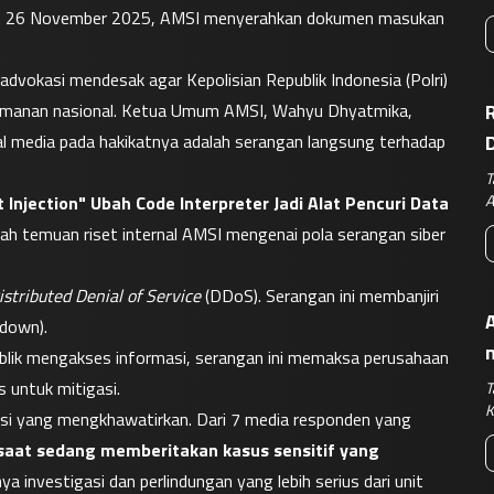
bu, 26 November 2025, AMSI menyerahkan dokumen masukan 
advokasi mendesak agar Kepolisian Republik Indonesia (Polri) 
amanan nasional. Ketua Umum AMSI, Wahyu Dhyatmika, 
R
l media pada hakikatnya adalah serangan langsung terhadap 
T
A
t Injection" Ubah Code Interpreter Jadi Alat Pencuri Data
h temuan riset internal AMSI mengenai pola serangan siber 
istributed Denial of Service
 (DDoS). Serangan ini membanjiri 
A
(down).
ublik mengakses informasi, serangan ini memaksa perusahaan 
 untuk mitigasi.
T
K
si yang mengkhawatirkan. Dari 7 media responden yang 
 saat sedang memberitakan kasus sensitif yang 
ya investigasi dan perlindungan yang lebih serius dari unit 