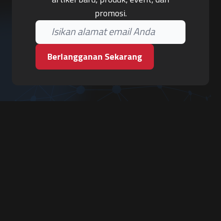
promosi.
Berlangganan Sekarang
PT. Tiga Pilar Keamanan
Grha Karya Jody - Lantai 3
Jl. Cempaka Baru No.09, Karang Asem, Condongcatur