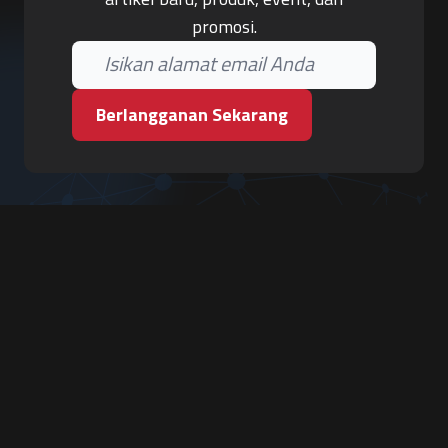
promosi.
Berlangganan Sekarang
PT. Tiga Pilar Keamanan
Grha Karya Jody - Lantai 3
Jl. Cempaka Baru No.09, Karang Asem, Condongcatur