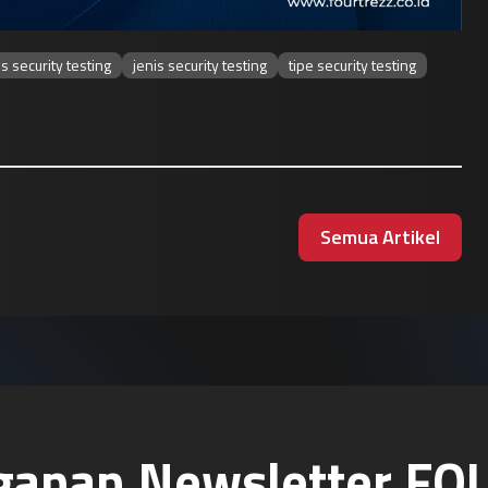
s security testing
jenis security testing
tipe security testing
Semua Artikel
ganan Newsletter F