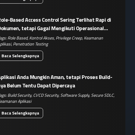
ole-Based Access Control Sering Terlihat Rapi di
Dokumen, tetapi Gagal Mengikuti Operasional
Nyata
ags:
Role Based
,
Kontrol Akses
,
Privilege Creep
,
Keamanan
plikasi
,
Penetration Testing
Baca Selengkapnya
plikasi Anda Mungkin Aman, tetapi Proses Build-
nya Belum Tentu Dapat Dipercaya
ags:
Build Security
,
CI/CD Security
,
Software Supply
,
Secure SDLC
,
eamanan Aplikasi
Baca Selengkapnya