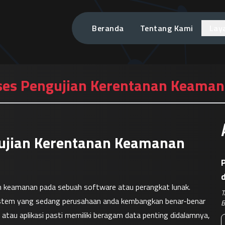
Beranda
Tentang Kami
Lay
roses Pengujian Kerentanan Keama
ngujian Kerentanan Keamanan
P
an keamanan pada sebuah software atau perangkat lunak. 
T
stem yang sedang perusahaan anda kembangkan benar-benar 
B
tau aplikasi pasti memiliki beragam data penting didalamnya, 