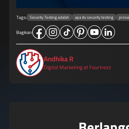
Tags:
Security Testing adalah
apa itu security testing
prose
Bagikan:
Andhika R
Digital Marketing at Fourtrezz
Berlang