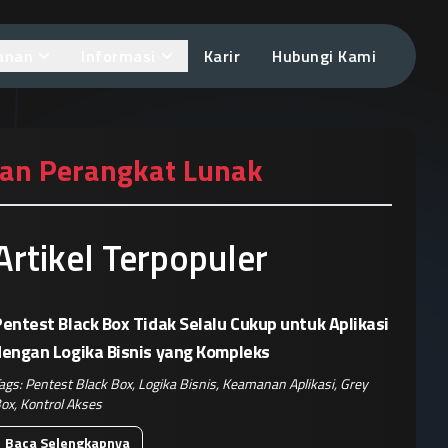
anan
Informasi
Karir
Hubungi Kami
nan Perangkat Lunak
Artikel Terpopuler
entest Black Box Tidak Selalu Cukup untuk Aplikasi
dengan Logika Bisnis yang Kompleks
ags:
Pentest Black Box
,
Logika Bisnis
,
Keamanan Aplikasi
,
Grey
ox
,
Kontrol Akses
Baca Selengkapnya