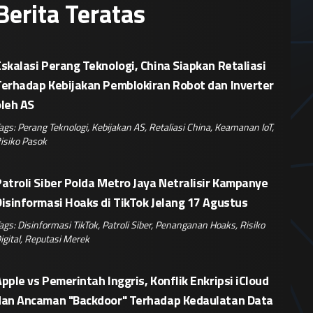
Berita Teratas
skalasi Perang Teknologi, China Siapkan Retaliasi
Terhadap Kebijakan Pemblokiran Robot dan Inverter
oleh AS
ags:
Perang Teknologi
,
Kebijakan AS
,
Retaliasi China
,
Keamanan IoT
,
isiko Pasok
atroli Siber Polda Metro Jaya Netralisir Kampanye
isinformasi Hoaks di TikTok Jelang 17 Agustus
ags:
Disinformasi TikTok
,
Patroli Siber
,
Penanganan Hoaks
,
Risiko
igital
,
Reputasi Merek
pple vs Pemerintah Inggris, Konflik Enkripsi iCloud
dan Ancaman "Backdoor" Terhadap Kedaulatan Data