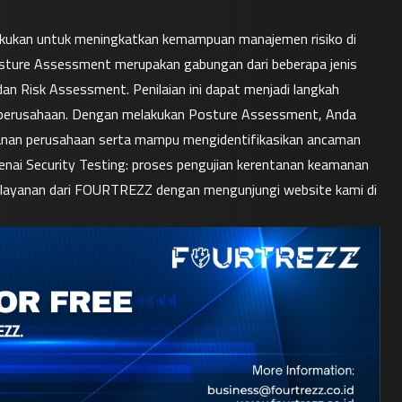
ukan untuk meningkatkan kemampuan manajemen risiko di 
ture Assessment merupakan gabungan dari beberapa jenis 
dan Risk Assessment. Penilaian ini dapat menjadi langkah 
perusahaan. Dengan melakukan Posture Assessment, Anda 
anan perusahaan serta mampu mengidentifikasikan ancaman 
nai Security Testing: proses pengujian kerentanan keamanan 
perangkat lunak serta lebih banyak informasi dan berbagai layanan dari FOURTREZZ dengan mengunjungi website kami di 