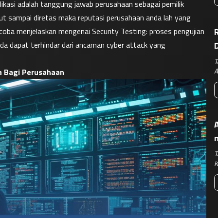
ikasi adalah tanggung jawab perusahaan sebagai pemilik 
ut sampai diretas maka reputasi perusahaan anda lah yang 
oba menjelaskan mengenai Security Testing: proses pengujian 
R
a dapat terhindar dari ancaman cyber attack yang 
T
A
a Bagi Perusahaan
A
T
K