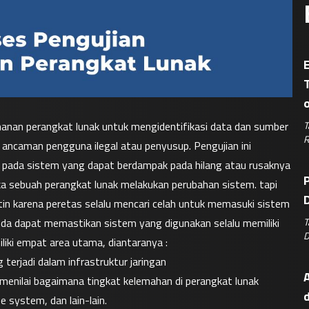
E
T
anan perangkat lunak untuk mengidentifikasi data dan sumber 
R
 ancaman pengguna ilegal atau penyusup. Pengujian ini 
 pada sistem yang dapat berdampak pada hilang atau rusaknya 
P
ka sebuah perangkat lunak melakukan perubahan sistem. tapi 
D
 rutin karena peretas selalu mencari celah untuk memasuki sistem 
T
nda dapat memastikan sistem yang digunakan selalu memiliki 
D
liki empat area utama, diantaranya :
terjadi dalam infrastruktur jaringan
A
menilai bagaimana tingkat kelemahan di perangkat lunak 
 system, dan lain-lain.