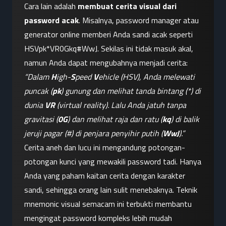
Cara lain adalah 
membuat cerita visual dari 
password acak
. Misalnya, password manager atau 
generator online memberi Anda sandi acak seperti 
HSVpk*VR0Gkq#WwJ. Sekilas ini tidak masuk akal, 
namun Anda dapat mengubahnya menjadi cerita: 
“Dalam 
H
igh-
S
peed 
V
ehicle (HSV), Anda melewati 
puncak (
pk
) gunung dan melihat tanda bintang (*) di 
dunia 
VR
 (virtual reality). Lalu Anda jatuh tanpa 
gravitasi (
0G
) dan melihat raja dan ratu (
kq
) di balik 
jeruji pagar (#) di penjara penyihir putih (
WwJ
).”
Cerita aneh dan lucu ini mengandung potongan-
potongan kunci yang mewakili password tadi. Hanya 
Anda yang paham kaitan cerita dengan karakter 
sandi, sehingga orang lain sulit menebaknya. Teknik 
mnemonic visual semacam ini terbukti membantu 
mengingat password kompleks lebih mudah 