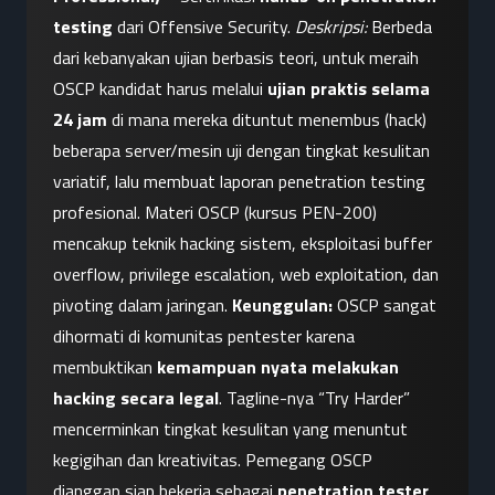
testing
 dari Offensive Security. 
Deskripsi:
 Berbeda 
dari kebanyakan ujian berbasis teori, untuk meraih 
OSCP kandidat harus melalui 
ujian praktis selama 
24 jam
 di mana mereka dituntut menembus (hack) 
beberapa server/mesin uji dengan tingkat kesulitan 
variatif, lalu membuat laporan penetration testing 
profesional. Materi OSCP (kursus PEN-200) 
mencakup teknik hacking sistem, eksploitasi buffer 
overflow, privilege escalation, web exploitation, dan 
pivoting dalam jaringan. 
Keunggulan:
 OSCP sangat 
dihormati di komunitas pentester karena 
membuktikan 
kemampuan nyata melakukan 
hacking secara legal
. Tagline-nya “Try Harder” 
mencerminkan tingkat kesulitan yang menuntut 
kegigihan dan kreativitas. Pemegang OSCP 
dianggap siap bekerja sebagai 
penetration tester