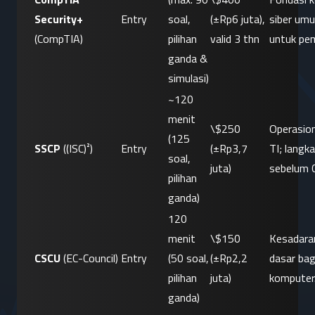
Security+
Entry
soal, 
(±Rp6 juta), 
siber umum
(CompTIA)
pilihan 
valid 3 thn
untuk pem
ganda & 
simulasi)
~120 
menit 
\$250 
Operasion
(125 
SSCP
 ((ISC)²)
Entry
(±Rp3,7 
TI; langka
soal, 
juta)
sebelum 
pilihan 
ganda)
120 
menit 
\$150 
Kesadara
CSCU
 (EC-Council)
Entry
(50 soal, 
(±Rp2,2 
dasar bag
pilihan 
juta)
komputer
ganda)