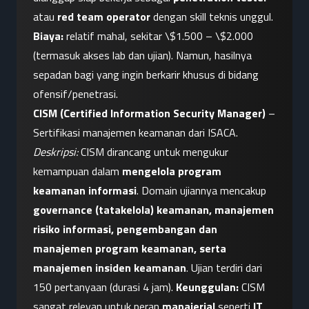
atau 
red team operator
 dengan skill teknis unggul. 
Biaya:
 relatif mahal, sekitar \$1.500 – \$2.000 
(termasuk akses lab dan ujian). Namun, hasilnya 
sepadan bagi yang ingin berkarir khusus di bidang 
ofensif/penetrasi.
CISM (Certified Information Security Manager)
 – 
Sertifikasi manajemen keamanan dari ISACA. 
Deskripsi:
 CISM dirancang untuk mengukur 
kemampuan dalam 
mengelola program 
keamanan informasi
. Domain ujiannya mencakup 
governance (tatakelola) keamanan, manajemen 
risiko informasi, pengembangan dan 
manajemen program keamanan, serta 
manajemen insiden keamanan
. Ujian terdiri dari 
150 pertanyaan (durasi 4 jam). 
Keunggulan:
 CISM 
sangat relevan untuk peran 
manajerial
 seperti 
IT 