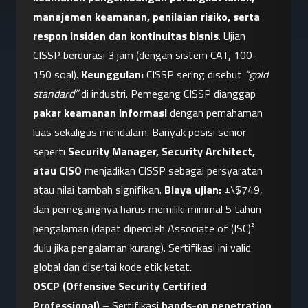
manajemen keamanan, penilaian risiko, serta 
respon insiden dan kontinuitas bisnis
. Ujian 
CISSP berdurasi 3 jam (dengan sistem CAT, 100-
150 soal). 
Keunggulan:
 CISSP sering disebut 
“gold 
standard”
 di industri. Pemegang CISSP dianggap 
pakar keamanan informasi
 dengan pemahaman 
luas sekaligus mendalam. Banyak posisi senior 
seperti 
Security Manager, Security Architect, 
atau CISO
 menjadikan CISSP sebagai persyaratan 
atau nilai tambah signifikan. 
Biaya ujian:
 ±\$749, 
dan pemegangnya harus memiliki minimal 5 tahun 
pengalaman (dapat diperoleh Associate of (ISC)² 
dulu jika pengalaman kurang). Sertifikasi ini valid 
global dan disertai kode etik ketat.
OSCP (Offensive Security Certified 
Professional)
 – Sertifikasi 
hands-on penetration 