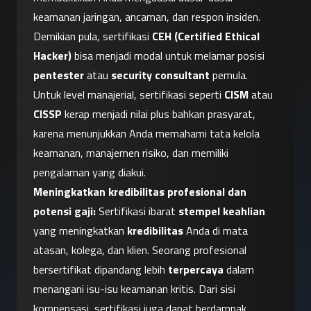
keamanan jaringan, ancaman, dan respon insiden. 
Demikian pula, sertifikasi 
CEH (Certified Ethical 
Hacker)
 bisa menjadi modal untuk melamar posisi 
pentester
 atau 
security consultant
 pemula. 
Untuk level manajerial, sertifikasi seperti 
CISM
 atau 
CISSP
 kerap menjadi nilai plus bahkan prasyarat, 
karena menunjukkan Anda memahami tata kelola 
keamanan, manajemen risiko, dan memiliki 
pengalaman yang diakui.
Meningkatkan kredibilitas profesional dan 
potensi gaji:
 Sertifikasi ibarat 
stempel keahlian
yang meningkatkan 
kredibilitas
 Anda di mata 
atasan, kolega, dan klien. Seorang profesional 
bersertifikat dipandang lebih 
terpercaya
 dalam 
menangani isu-isu keamanan kritis. Dari sisi 
kompensasi, sertifikasi juga dapat berdampak 