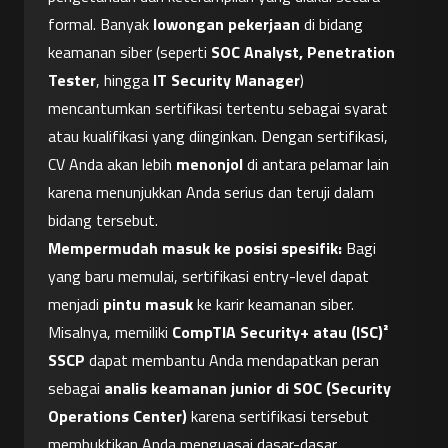
formal. Banyak 
lowongan pekerjaan
 di bidang 
keamanan siber (seperti 
SOC Analyst, Penetration 
Tester
, hingga 
IT Security Manager
) 
mencantumkan sertifikasi tertentu sebagai syarat 
atau kualifikasi yang diinginkan. Dengan sertifikasi, 
CV Anda akan lebih 
menonjol
 di antara pelamar lain 
karena menunjukkan Anda serius dan teruji dalam 
bidang tersebut.
Mempermudah masuk ke posisi spesifik:
 Bagi 
yang baru memulai, sertifikasi entry-level dapat 
menjadi 
pintu masuk
 ke karir keamanan siber. 
Misalnya, memiliki 
CompTIA Security+ atau (ISC)² 
SSCP
 dapat membantu Anda mendapatkan peran 
sebagai 
analis keamanan junior di SOC (Security 
Operations Center)
 karena sertifikasi tersebut 
membuktikan Anda menguasai dasar-dasar 