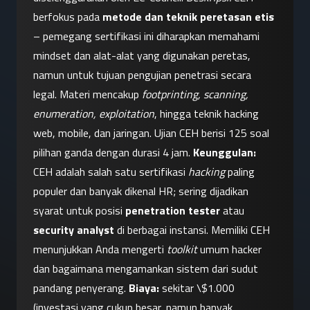
berfokus pada 
metode dan teknik peretasan etis
– pemegang sertifikasi ini diharapkan memahami 
mindset dan alat-alat yang digunakan peretas, 
namun untuk tujuan pengujian penetrasi secara 
legal. Materi mencakup 
footprinting, scanning, 
enumeration, exploitation
, hingga teknik hacking 
web, mobile, dan jaringan. Ujian CEH berisi 125 soal 
pilihan ganda dengan durasi 4 jam. 
Keunggulan:
CEH adalah salah satu sertifikasi 
hacking
 paling 
populer dan banyak dikenal HR; sering dijadikan 
syarat untuk posisi 
penetration tester
 atau 
security analyst
 di berbagai instansi. Memiliki CEH 
menunjukkan Anda mengerti 
toolkit
 umum hacker 
dan bagaimana mengamankan sistem dari sudut 
pandang penyerang. 
Biaya:
 sekitar \$1.000 
(investasi yang cukup besar, namun banyak 