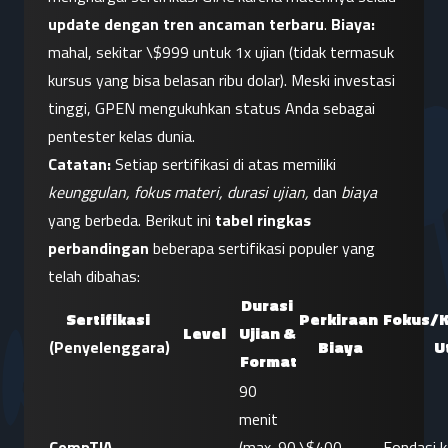
update dengan tren ancaman terbaru
. 
Biaya:
mahal, sekitar \$999 untuk 1x ujian (tidak termasuk 
kursus yang bisa belasan ribu dolar). Meski investasi 
tinggi, GPEN mengukuhkan status Anda sebagai 
pentester kelas dunia.
Catatan:
 Setiap sertifikasi di atas memiliki 
keunggulan, fokus materi, durasi ujian,
 dan 
biaya
yang berbeda. Berikut ini 
tabel ringkas 
perbandingan
 beberapa sertifikasi populer yang 
telah dibahas:
Durasi 
Sertifikasi
Perkiraan 
Fokus/K
Level
Ujian & 
(Penyelenggara)
Biaya
U
Format
90 
menit 
CompTIA 
(max. 90 
\$400 
Fondasi 