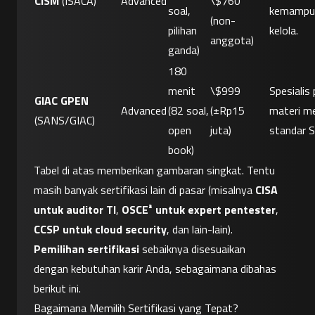
CISM
 (ISACA)
Advanced
\$760 
soal, 
kemampua
(non-
pilihan 
kelola.
anggota)
ganda)
180 
menit 
\$999 
Spesialis 
GIAC GPEN
Advanced
(82 soal, 
(±Rp15 
materi me
(SANS/GIAC)
open 
juta)
standar 
book)
Tabel di atas memberikan gambaran singkat. Tentu 
masih banyak sertifikasi lain di pasar (misalnya 
CISA 
untuk auditor TI
, 
OSCE³ untuk expert pentester
, 
CCSP untuk cloud security
, dan lain-lain). 
Pemilihan sertifikasi
 sebaiknya disesuaikan 
dengan kebutuhan karir Anda, sebagaimana dibahas 
berikut ini.
Bagaimana Memilih Sertifikasi yang Tepat?