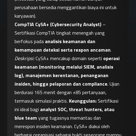
perusahaan bersedia menggantikan biaya ini untuk 
karyawan).
CompTIA CySA+ (Cybersecurity Analyst)
 – 
Sertifikasi CompTIA tingkat menengah yang 
berfokus pada 
analisis keamanan dan 
kemampuan deteksi serta respon ancaman
. 
Deskripsi:
 CySA+ mencakup domain seperti 
operasi 
keamanan (monitoring melalui SIEM, analisis 
log), manajemen kerentanan, penanganan 
insiden, hingga pelaporan dan compliance
. Ujian 
berdurasi 165 menit dengan ±85 pertanyaan, 
termasuk simulasi praktis. 
Keunggulan:
 Sertifikasi 
ini ideal bagi 
analyst SOC, threat hunters, atau 
blue team
 yang tugasnya memantau dan 
merespon insiden keamanan. CySA+ diakui oleh 
berbagai organisasi sebagai bukti seseorang mampu 