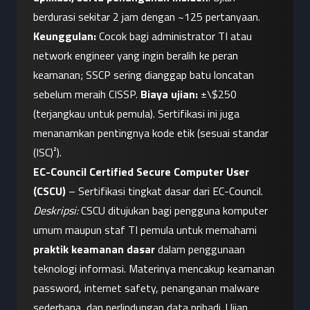
berdurasi sekitar 2 jam dengan ~125 pertanyaan. 
Keunggulan:
 Cocok bagi administrator TI atau 
network engineer yang ingin beralih ke peran 
keamanan; SSCP sering dianggap batu loncatan 
sebelum meraih CISSP. 
Biaya ujian:
 ±\$250 
(terjangkau untuk pemula). Sertifikasi ini juga 
menanamkan pentingnya kode etik (sesuai standar 
(ISC)²).
EC-Council Certified Secure Computer User 
(CSCU)
 – Sertifikasi tingkat dasar dari EC-Council. 
Deskripsi:
 CSCU ditujukan bagi pengguna komputer 
umum maupun staf TI pemula untuk memahami 
praktik keamanan dasar
 dalam penggunaan 
teknologi informasi. Materinya mencakup keamanan 
password, internet safety, penanganan malware 
sederhana, dan perlindungan data pribadi. Ujian 