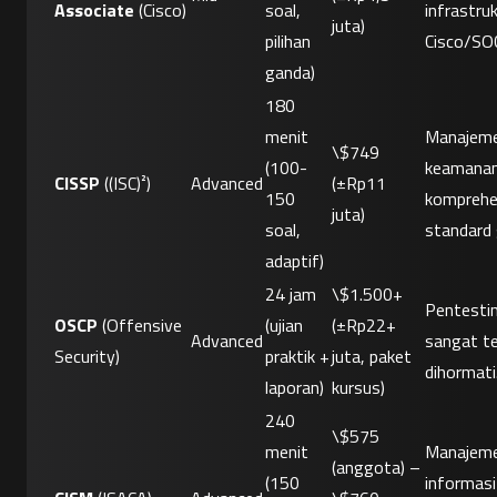
Associate
 (Cisco)
soal, 
infrastruk
juta)
pilihan 
Cisco/SO
ganda)
180 
menit 
Manajemen
\$749 
(100-
keamanan
CISSP
 ((ISC)²)
Advanced
(±Rp11 
150 
komprehen
juta)
soal, 
standard 
adaptif)
24 jam 
\$1.500+ 
Pentestin
OSCP
 (Offensive 
(ujian 
(±Rp22+ 
Advanced
sangat te
Security)
praktik + 
juta, paket 
dihormati
laporan)
kursus)
240 
\$575 
menit 
Manajeme
(anggota) – 
(150 
informasi;