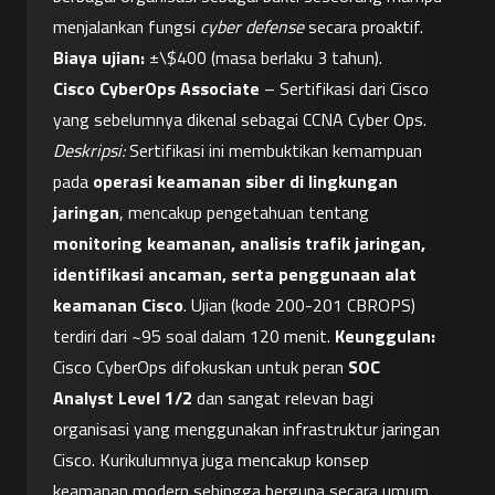
menjalankan fungsi 
cyber defense
 secara proaktif. 
Biaya ujian:
 ±\$400 (masa berlaku 3 tahun).
Cisco CyberOps Associate
 – Sertifikasi dari Cisco 
yang sebelumnya dikenal sebagai CCNA Cyber Ops. 
Deskripsi:
 Sertifikasi ini membuktikan kemampuan 
pada 
operasi keamanan siber di lingkungan 
jaringan
, mencakup pengetahuan tentang 
monitoring keamanan, analisis trafik jaringan, 
identifikasi ancaman, serta penggunaan alat 
keamanan Cisco
. Ujian (kode 200-201 CBROPS) 
terdiri dari ~95 soal dalam 120 menit. 
Keunggulan:
Cisco CyberOps difokuskan untuk peran 
SOC 
Analyst Level 1/2
 dan sangat relevan bagi 
organisasi yang menggunakan infrastruktur jaringan 
Cisco. Kurikulumnya juga mencakup konsep 
keamanan modern sehingga berguna secara umum. 