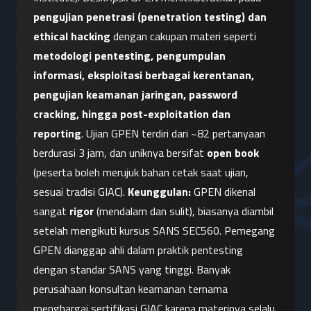
pengujian penetrasi (penetration testing) dan 
ethical hacking
 dengan cakupan materi seperti 
metodologi pentesting, pengumpulan 
informasi, eksploitasi berbagai kerentanan, 
pengujian keamanan jaringan, password 
cracking, hingga post-exploitation dan 
reporting
. Ujian GPEN terdiri dari ~82 pertanyaan 
berdurasi 3 jam, dan uniknya bersifat 
open book
(peserta boleh merujuk bahan cetak saat ujian, 
sesuai tradisi GIAC). 
Keunggulan:
 GPEN dikenal 
sangat 
rigor
 (mendalam dan sulit), biasanya diambil 
setelah mengikuti kursus SANS SEC560. Pemegang 
GPEN dianggap ahli dalam praktik pentesting 
dengan standar SANS yang tinggi. Banyak 
perusahaan konsultan keamanan ternama 
menghargai sertifikasi GIAC karena materinya selalu 