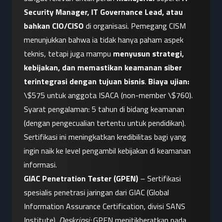
Security Manager, IT Governance Lead, atau 
bahkan CIO/CISO
 di organisasi. Pemegang CISM 
menunjukkan bahwa ia tidak hanya paham aspek 
teknis, tetapi juga mampu 
menyusun strategi, 
kebijakan, dan memastikan keamanan siber 
terintegrasi dengan tujuan bisnis
. 
Biaya ujian:
\$575 untuk anggota ISACA (non-member \$760). 
Syarat pengalaman: 5 tahun di bidang keamanan 
(dengan pengecualian tertentu untuk pendidikan). 
Sertifikasi ini meningkatkan kredibilitas bagi yang 
ingin naik ke level pengambil kebijakan di keamanan 
informasi.
GIAC Penetration Tester (GPEN)
 – Sertifikasi 
spesialis penetrasi jaringan dari GIAC (Global 
Information Assurance Certification, divisi SANS 
Institute). 
Deskripsi:
 GPEN menitikberatkan pada 