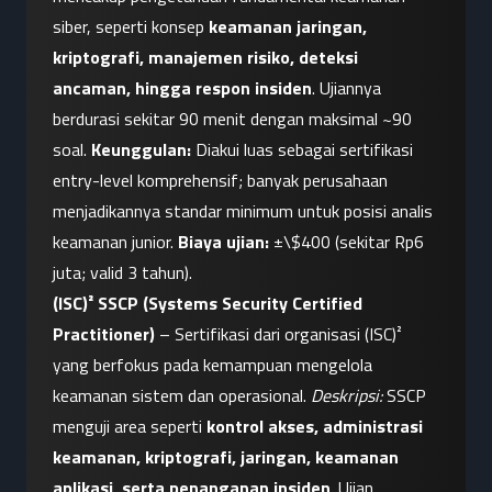
siber, seperti konsep 
keamanan jaringan, 
kriptografi, manajemen risiko, deteksi 
ancaman, hingga respon insiden
. Ujiannya 
berdurasi sekitar 90 menit dengan maksimal ~90 
soal. 
Keunggulan:
 Diakui luas sebagai sertifikasi 
entry-level komprehensif; banyak perusahaan 
menjadikannya standar minimum untuk posisi analis 
keamanan junior. 
Biaya ujian:
 ±\$400 (sekitar Rp6 
juta; valid 3 tahun).
(ISC)² SSCP (Systems Security Certified 
Practitioner)
 – Sertifikasi dari organisasi (ISC)² 
yang berfokus pada kemampuan mengelola 
keamanan sistem dan operasional. 
Deskripsi:
 SSCP 
menguji area seperti 
kontrol akses, administrasi 
keamanan, kriptografi, jaringan, keamanan 
aplikasi, serta penanganan insiden
. Ujian 