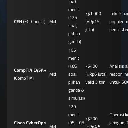
240 
menit 
\$1.000 
Teknik hac
(125 
CEH
 (EC-Council)
Mid
(±Rp15 
populer un
soal, 
juta)
pentester
pilihan 
ganda)
165 
menit 
(±85 
\$400 
Analisis 
CompTIA CySA+
Mid
soal, 
(±Rp6 juta), 
respon ins
(CompTIA)
pilihan 
valid 3 thn
untuk SO
ganda & 
simulasi)
120 
menit 
Operasi 
\$300 
Cisco CyberOps 
(95-105 
jaringan; 
Mid
(±Rp4,5 