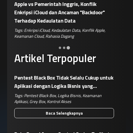
Eskalasi Perang Teknologi, China
Patroli 
or"
Siapkan Retaliasi Terhadap Kebijakan
Kampany
Pemblokiran Robot dan Inverter oleh AS
Jelang 
ple
,
Tags:
Perang Teknologi
,
Kebijakan AS
,
Retaliasi China
,
Tags:
Disin
Keamanan IoT
,
Risiko Pasok
Hoaks
,
Ris
Artikel Terpopuler
Pentest Black Box Tidak Selalu Cukup untuk
Aplikasi dengan Logika Bisnis yang
Kompleks
Tags:
Pentest Black Box
,
Logika Bisnis
,
Keamanan
Aplikasi
,
Grey Box
,
Kontrol Akses
Baca Selengkapnya