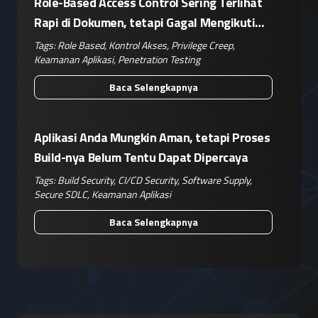
Role-Based Access Control Sering Terlihat
Rapi di Dokumen, tetapi Gagal Mengikuti
Operasional Nyata
Tags:
Role Based
,
Kontrol Akses
,
Privilege Creep
,
Keamanan Aplikasi
,
Penetration Testing
Baca Selengkapnya
Aplikasi Anda Mungkin Aman, tetapi Proses
Build-nya Belum Tentu Dapat Dipercaya
Tags:
Build Security
,
CI/CD Security
,
Software Supply
,
Secure SDLC
,
Keamanan Aplikasi
Baca Selengkapnya