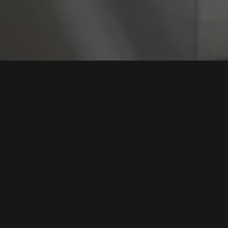
Tag:
AI Ilustra
Waspadai Risiko Keamanan Data Saat
Menggunakan Layanan AI untuk Ilustrasi Kartun
Lebaran
Tags:
Keamanan Data
,
AI Ilustrasi
,
Perlindungan Privasi
,
Chatbot
Risiko
,
Lebaran Digital