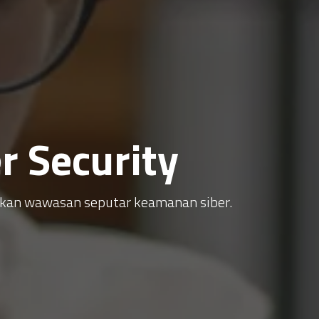
 Security
atkan wawasan seputar keamanan siber.