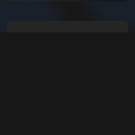
Berlangganan
Newsletter
FOURTREZZ
Jadilah yang pertama tahu mengenai
artikel baru, produk, event, dan
promosi.
Berlangganan Sekarang