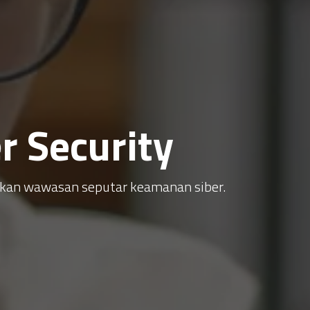
 Security
atkan wawasan seputar keamanan siber.