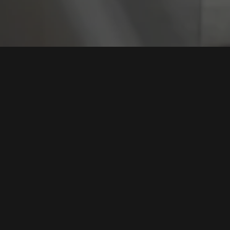
Tag:
Algoritma En
Strategi Efektif Menggunakan File Encryption
untuk Mencegah Kebocoran Data
Tags:
Enkripsi Data
,
Keamanan Digital
,
Proteksi Data
,
File
Encryption
,
Algoritma Enkripsi
Baca Selengkapnya