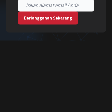
Berlangganan Sekarang
PT. Tiga Pilar Keamanan
Grha Karya Jody - Lantai 3
Jl. Cempaka Baru No.09, Karang Asem, Condongcatur
Depok, Sleman, D.I. Yogyakarta 55283