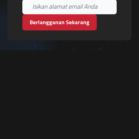
Berlangganan Sekarang
PT. Tiga Pilar Keamanan
Grha Karya Jody - Lantai 3
Jl. Cempaka Baru No.09, Karang Asem, Condongcatur
Depok, Sleman, D.I. Yogyakarta 55283