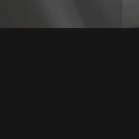
Tag:
Splunk Enter
Celah Kritis CVE-2026-20253 pada Splunk
Enterprise Muluskan Jalan Menuju RCE
Tags:
Splunk Enterprise
,
Celah RCE
,
Kerentanan Kritis
,
Keamanan
Siber
,
Pembaruan Patch
Baca Selengkapnya