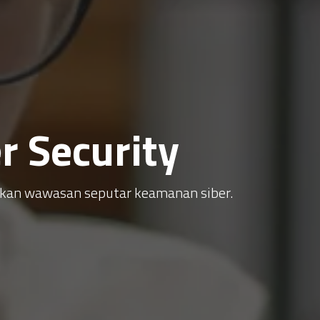
 Security
atkan wawasan seputar keamanan siber.