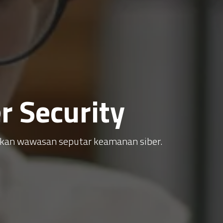
 Security
atkan wawasan seputar keamanan siber.