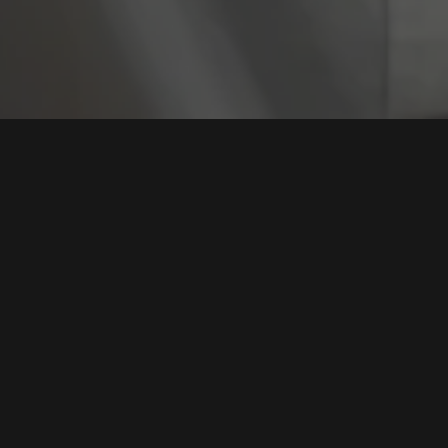
Tag:
Celah Web
Update Darurat Google Chrome: Celah "WebView"
Ancam Kebocoran Data Aplikasi, Segera Patch
Browser Anda
Tags:
Update Chrome
,
Celah WebView
,
Keamanan Aplikasi
,
Patch
Google
,
Kebocoran Data