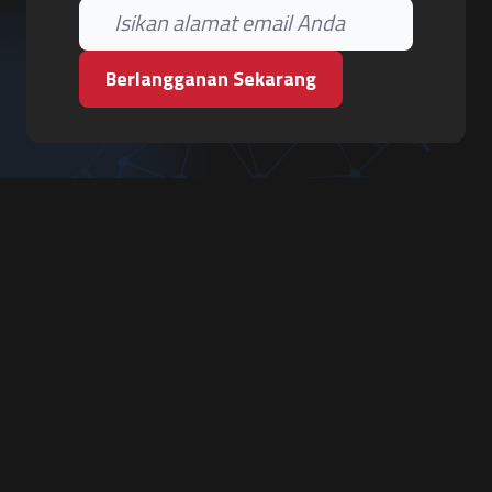
Berlangganan Sekarang
PT. Tiga Pilar Keamanan
Grha Karya Jody - Lantai 3
Jl. Cempaka Baru No.09, Karang Asem, Condongcatur
Depok, Sleman, D.I. Yogyakarta 55283