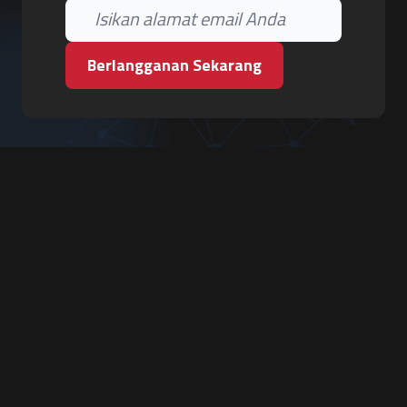
Berlangganan Sekarang
PT. Tiga Pilar Keamanan
Grha Karya Jody - Lantai 3
Jl. Cempaka Baru No.09, Karang Asem, Condongcatur
Depok, Sleman, D.I. Yogyakarta 55283