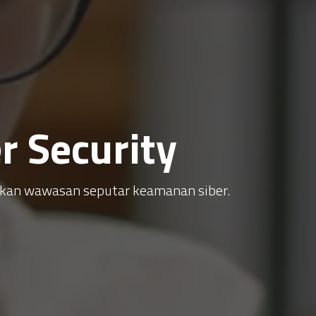
 Security
atkan wawasan seputar keamanan siber.