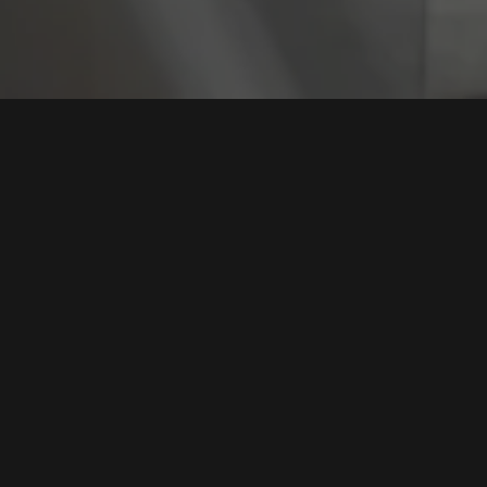
Tag:
Eksploitasi 
Eksploitasi Kritis Kernel Linux (CVE-2026-23111),
Ancaman Serius bagi Isolasi Kontainer
Tags:
Kerentanan Linux
,
Celah Kontainer
,
Keamanan Siber
,
Eksploitasi Root
,
Mitigasi Kernel
Baca Selengkapnya