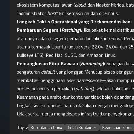
ekosistem komputasi awan (
cloud
) dan klaster hibrida, b
"administrator 
host
" kini semakin mudah ditembus.
Langkah Taktis Operasional yang Direkomendasikan:
Pembaruan Segera (
Patching
):
 Jika paket kernel distrib
utamanya adalah segera perbarui dan lakukan 
reboot
. Perb
utama termasuk Ubuntu (untuk versi 22.04, 24.04, dan 25.
Bullseye LTS), Red Hat, SUSE, dan Amazon Linux.
Pemangkasan Fitur Bawaan (
Hardening
):
 Sebagian besa
pengaturan 
default
 yang longgar. Menutup akses pengguna
membatasi penggunaan 
user namespaces
—akan mampu men
proses peluncuran perbaikan (
patching
) selesai dilakukan k
Keamanan pada arsitektur kontainer tidak boleh dipandang
tingkat sistem operasi harus dilakukan dengan mengadops
tidak serta-merta mengekspos infrastruktur penyokongny
Tags:
Kerentanan Linux
Celah Kontainer
Keamanan Siber