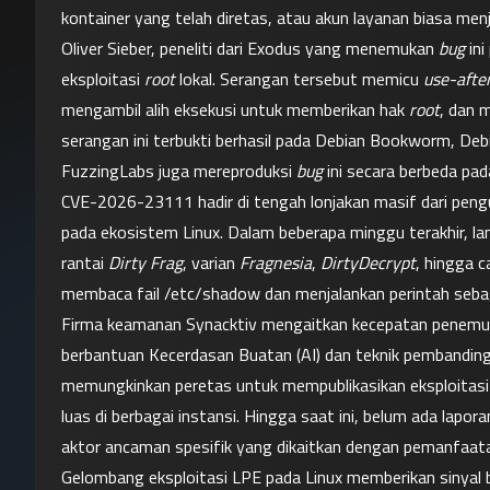
kontainer yang telah diretas, atau akun layanan biasa menj
Oliver Sieber, peneliti dari Exodus yang menemukan 
bug
 in
eksploitasi 
root
 lokal. Serangan tersebut memicu 
use-afte
mengambil alih eksekusi untuk memberikan hak 
root
, dan 
serangan ini terbukti berhasil pada Debian Bookworm, Debia
FuzzingLabs juga mereproduksi 
bug
 ini secara berbeda p
CVE-2026-23111 hadir di tengah lonjakan masif dari peng
pada ekosistem Linux. Dalam beberapa minggu terakhir, la
rantai 
Dirty Frag
, varian 
Fragnesia
, 
DirtyDecrypt
, hingga c
membaca fail /etc/shadow dan menjalankan perintah seba
Firma keamanan Synacktiv mengaitkan kecepatan penemuan 
berbantuan Kecerdasan Buatan (AI) dan teknik pembandin
memungkinkan peretas untuk mempublikasikan eksploitasi y
luas di berbagai instansi. Hingga saat ini, belum ada lapora
aktor ancaman spesifik yang dikaitkan dengan pemanfaatan
Gelombang eksploitasi LPE pada Linux memberikan sinyal 