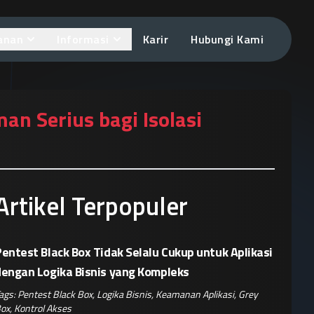
anan
Informasi
Karir
Hubungi Kami
an Serius bagi Isolasi
Artikel Terpopuler
entest Black Box Tidak Selalu Cukup untuk Aplikasi
dengan Logika Bisnis yang Kompleks
ags:
Pentest Black Box
,
Logika Bisnis
,
Keamanan Aplikasi
,
Grey
ox
,
Kontrol Akses