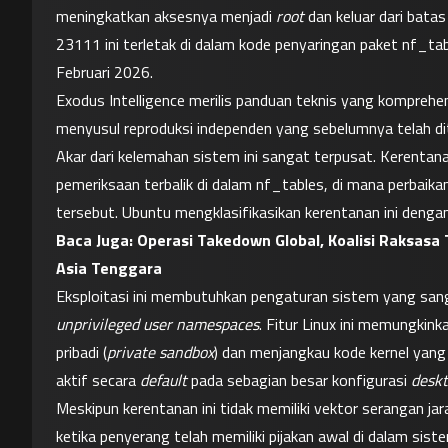
meningkatkan aksesnya menjadi 
root
 dan keluar dari bata
23111 ini terletak di dalam kode penyaringan paket nf_tab
Februari 2026.
Exodus Intelligence merilis panduan teknis yang komprehensif 
menyusul reproduksi independen yang sebelumnya telah dit
Akar dari kelemahan sistem ini sangat terpusat. Kerentan
pemeriksaan terbalik di dalam nf_tables, di mana perbaik
tersebut. Ubuntu mengklasifikasikan kerentanan ini dengan
Baca Juga: 
Operasi Takedown Global, Koalisi Raksas
Asia Tenggara
unprivileged user namespaces
. Fitur Linux ini memungkink
pribadi (
private sandbox
) dan menjangkau kode kernel yang 
aktif secara 
default
 pada sebagian besar konfigurasi 
desk
Meskipun kerentanan ini tidak memiliki vektor serangan jar
ketika penyerang telah memiliki pijakan awal di dalam si