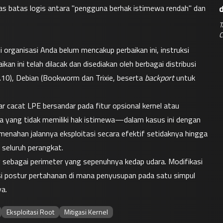
atas batas logis antara "pengguna berhak istimewa rendah" dan 
T
C
usi organisasi Anda belum mencakup perbaikan ini, instruksi 
aikan ini telah dilacak dan disediakan oleh berbagai distribusi 
10), Debian (Bookworm dan Trixie, beserta 
backport
 untuk 
r cacat LPE bersandar pada fitur opsional kernel atau 
 yang tidak memiliki hak istimewa—dalam kasus ini dengan 
ahan jalannya eksploitasi secara efektif setidaknya hingga 
e seluruh perangkat.
 sebagai perimeter yang sepenuhnya kedap udara. Modifikasi 
i postur pertahanan di mana penyusupan pada satu simpul 
a.
Eksploitasi Root
Mitigasi Kernel