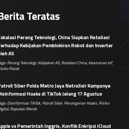
Berita Teratas
skalasi Perang Teknologi, China Siapkan Retaliasi
Terhadap Kebijakan Pemblokiran Robot dan Inverter
oleh AS
ags:
Perang Teknologi
,
Kebijakan AS
,
Retaliasi China
,
Keamanan IoT
,
isiko Pasok
atroli Siber Polda Metro Jaya Netralisir Kampanye
isinformasi Hoaks di TikTok Jelang 17 Agustus
ags:
Disinformasi TikTok
,
Patroli Siber
,
Penanganan Hoaks
,
Risiko
igital
,
Reputasi Merek
pple vs Pemerintah Inggris, Konflik Enkripsi iCloud