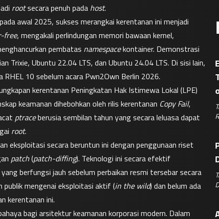
adi 
root
 secara penuh pada 
host
.
i pada awal 2025, sukses merangkai kerentanan ini menjadi 
r-free
, mengakali perlindungan memori bawaan kernel, 
menghancurkan pembatas 
namespace
 kontainer. Demonstrasi 
n Trixie, Ubuntu 22.04 LTS, dan Ubuntu 24.04 LTS. Di sisi lain, 
E
ada RHEL 10 sebelum acara Pwn2Own Berlin 2026.
ungkapan kerentanan Peningkatan Hak Istimewa Lokal (LPE) 
nskap keamanan dihebohkan oleh rilis kerentanan 
Copy Fail
, 
T
R
acat 
ptrace
 berusia sembilan tahun yang secara leluasa dapat 
gai 
root
.
eksploitasi secara beruntun ini dengan penggunaan riset 
P
gan 
patch
 (
patch-diffing
). Teknologi ini secara efektif 
D
ang berfungsi jauh sebelum perbaikan resmi tersebar secara 
T
D
n publik mengenai eksploitasi aktif (
in the wild
) dan belum ada 
 kerentanan ini.
bahaya bagi arsitektur keamanan korporasi modern. Dalam 
A