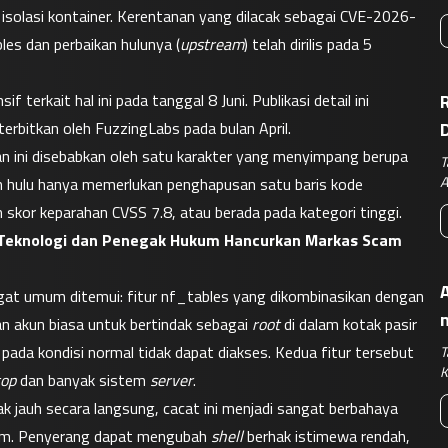
s isolasi kontainer. Kerentanan yang dilacak sebagai CVE-2026-
les dan perbaikan hulunya (
upstream
) telah dirilis pada 5 
terkait hal ini pada tanggal 8 Juni. Publikasi detail ini 
R
erbitkan oleh FuzzingLabs pada bulan April.
an ini disebabkan oleh satu karakter yang menyimpang berupa 
T
A
an hulu hanya memerlukan penghapusan satu baris kode 
 skor keparahan CVSS 7.8, atau berada pada kategori tinggi.
a Teknologi dan Penegak Hukum Hancurkan Markas Scam 
A
Eksploitasi ini membutuhkan pengaturan sistem yang sangat umum ditemui: fitur nf_tables yang dikombinasikan dengan 
an akun biasa untuk bertindak sebagai 
root
 di dalam kotak pasir 
pada kondisi normal tidak dapat diakses. Kedua fitur tersebut 
T
K
top
 dan banyak sistem 
server
.
ak jauh secara langsung, cacat ini menjadi sangat berbahaya 
stem. Penyerang dapat mengubah 
shell
 berhak istimewa rendah, 