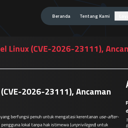
Beranda
Tentang Kami
Lay
rnel Linux (CVE-2026-23111), Ancam
nux (CVE-2026-23111), Ancaman
P
ci yang berfungsi penuh untuk mengatasi kerentanan 
use-after-
T
n pengguna lokal tanpa hak istimewa (
unprivileged
) untuk 
B