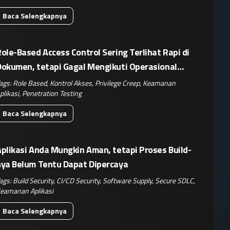
Baca Selengkapnya
ole-Based Access Control Sering Terlihat Rapi di
Dokumen, tetapi Gagal Mengikuti Operasional
Nyata
ags:
Role Based
,
Kontrol Akses
,
Privilege Creep
,
Keamanan
plikasi
,
Penetration Testing
Baca Selengkapnya
plikasi Anda Mungkin Aman, tetapi Proses Build-
nya Belum Tentu Dapat Dipercaya
ags:
Build Security
,
CI/CD Security
,
Software Supply
,
Secure SDLC
,
eamanan Aplikasi
Baca Selengkapnya