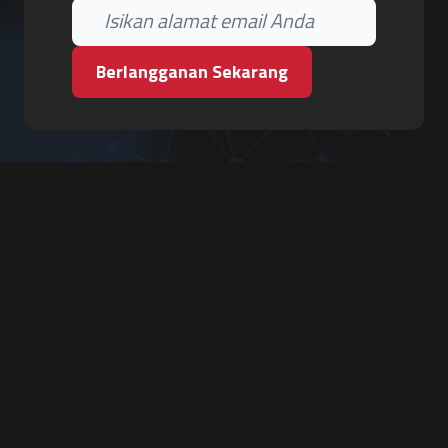
Berlangganan Sekarang
PT. Tiga Pilar Keamanan
Grha Karya Jody - Lantai 3
Jl. Cempaka Baru No.09, Karang Asem, Condongcatur
Depok, Sleman, D.I. Yogyakarta 55283