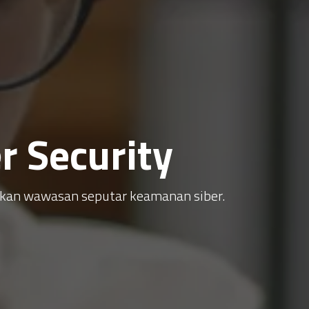
 Security
atkan wawasan seputar keamanan siber.