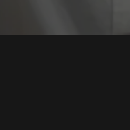
Tag:
Peretasan
Agen AI Otonom "Hermes" Retas Kemenkeu
Thailand via Mode YOLO, Eksploitasi Celah Kernel
2026 dan Basis Data Hadoop
Tags:
Peretasan AI
,
Agen Hermes
,
Keamanan Siber
,
Celah Kernel
,
Mode YOLO