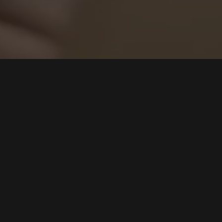
Cari
Era Baru Senjata Siber, Google Konfirmasi AI
Digunakan Peretas untuk Ciptakan Zero-Day
Tags:
Senjata Siber
,
Peretasan AI
,
Google Security
,
Ancaman Zero-
Day
,
Pertahanan Siber
Baca Selengkapnya