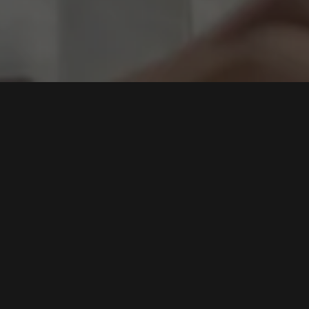
 AI
Ironi Ekosistem, Autonomous AI Agent Retas
Infrastruktur Hugging Face dan Ungkap "Paradoks
Forensik"
Tags:
Peretasan AI
,
Hugging Face
,
Paradoks Forensik
,
Keamanan
MLOps
,
Keamanan Siber