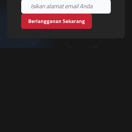
Berlangganan Sekarang
PT. Tiga Pilar Keamanan
Grha Karya Jody - Lantai 3
Jl. Cempaka Baru No.09, Karang Asem, Condongcatur
Depok, Sleman, D.I. Yogyakarta 55283