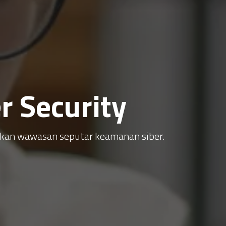
 Security
atkan wawasan seputar keamanan siber.