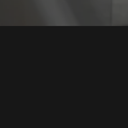
Tag:
Kasus Pembo
Dana Nasabah Diduga Dibobol, Panca Global
Sekuritas dan BCA Kompak Lakukan Investigasi
Tags:
Dana Nasabah
,
Investigasi BCA
,
Keamanan Finansial
,
Rekening Efek
,
Kasus Pembobolan
Baca Selengkapnya