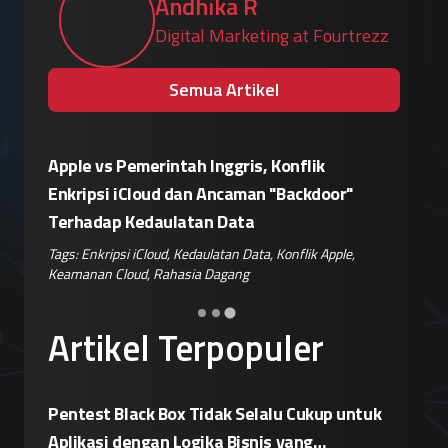
Andhika R
Digital Marketing at Fourtrezz
Semua Artikel
sir
Apple vs Pemerintah Inggris, Konflik
Eskalasi
ok
Enkripsi iCloud dan Ancaman "Backdoor"
Siapkan
Terhadap Kedaulatan Data
Pemblok
nan
Tags:
Enkripsi iCloud
,
Kedaulatan Data
,
Konflik Apple
,
Tags:
Pera
Keamanan Cloud
,
Rahasia Dagang
Keamanan 
Artikel Terpopuler
Pentest Black Box Tidak Selalu Cukup untuk
Aplikasi dengan Logika Bisnis yang