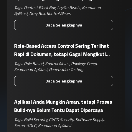
Kompleks
Tags:
Pentest Black Box
,
Logika Bisnis
,
Keamanan
Aplikasi
,
Grey Box
,
Kontrol Akses
Baca Selengkapnya
Role-Based Access Control Sering Terlihat
Rapi di Dokumen, tetapi Gagal Mengikuti
Operasional Nyata
Tags:
Role Based
,
Kontrol Akses
,
Privilege Creep
,
Keamanan Aplikasi
,
Penetration Testing
Baca Selengkapnya
Aplikasi Anda Mungkin Aman, tetapi Proses
Build-nya Belum Tentu Dapat Dipercaya
Tags:
Build Security
,
CI/CD Security
,
Software Supply
,
Secure SDLC
,
Keamanan Aplikasi