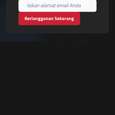
Berlangganan Sekarang
PT. Tiga Pilar Keamanan
Grha Karya Jody - Lantai 3
Jl. Cempaka Baru No.09, Karang Asem, Condongcatur
Depok, Sleman, D.I. Yogyakarta 55283