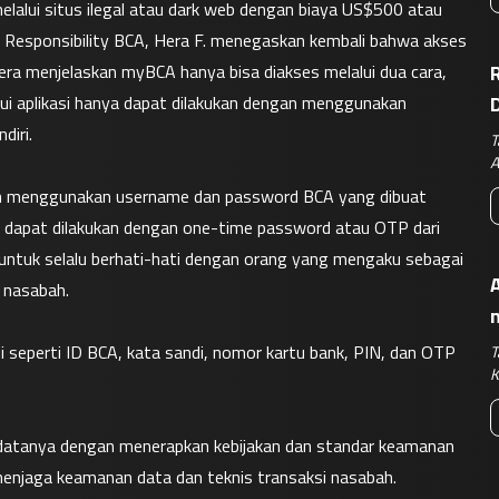
lalui situs ilegal atau dark web dengan biaya US$500 atau 
 Responsibility BCA, Hera F. menegaskan kembali bahwa akses 
 Hera menjelaskan myBCA hanya bisa diakses melalui dua cara, 
R
alui aplikasi hanya dapat dilakukan dengan menggunakan 
iri.

T
A
an menggunakan username dan password BCA yang dibuat 
nya dapat dilakukan dengan one-time password atau OTP dari 
ntuk selalu berhati-hati dengan orang yang mengaku sebagai 
A
nasabah.

 seperti ID BCA, kata sandi, nomor kartu bank, PIN, dan OTP 
T
K
datanya dengan menerapkan kebijakan dan standar keamanan 
menjaga keamanan data dan teknis transaksi nasabah.
