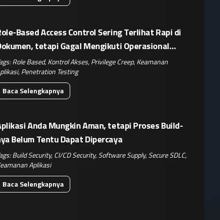
ole-Based Access Control Sering Terlihat Rapi di
Dokumen, tetapi Gagal Mengikuti Operasional
Nyata
ags:
Role Based
,
Kontrol Akses
,
Privilege Creep
,
Keamanan
plikasi
,
Penetration Testing
Baca Selengkapnya
plikasi Anda Mungkin Aman, tetapi Proses Build-
nya Belum Tentu Dapat Dipercaya
ags:
Build Security
,
CI/CD Security
,
Software Supply
,
Secure SDLC
,
eamanan Aplikasi
Baca Selengkapnya