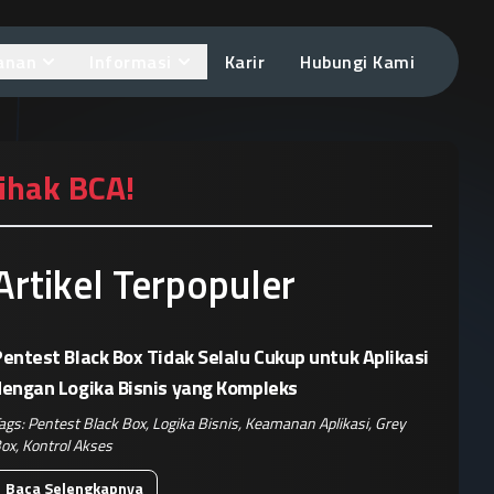
anan
Informasi
Karir
Hubungi Kami
Pihak BCA!
Artikel Terpopuler
entest Black Box Tidak Selalu Cukup untuk Aplikasi
dengan Logika Bisnis yang Kompleks
ags:
Pentest Black Box
,
Logika Bisnis
,
Keamanan Aplikasi
,
Grey
ox
,
Kontrol Akses
Baca Selengkapnya