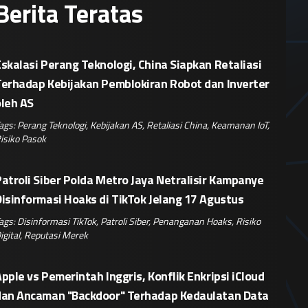
Berita Teratas
skalasi Perang Teknologi, China Siapkan Retaliasi
Terhadap Kebijakan Pemblokiran Robot dan Inverter
oleh AS
ags:
Perang Teknologi
,
Kebijakan AS
,
Retaliasi China
,
Keamanan IoT
,
isiko Pasok
atroli Siber Polda Metro Jaya Netralisir Kampanye
isinformasi Hoaks di TikTok Jelang 17 Agustus
ags:
Disinformasi TikTok
,
Patroli Siber
,
Penanganan Hoaks
,
Risiko
igital
,
Reputasi Merek
pple vs Pemerintah Inggris, Konflik Enkripsi iCloud
dan Ancaman "Backdoor" Terhadap Kedaulatan Data