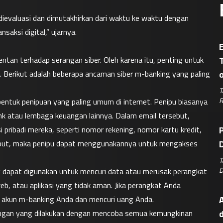
dievaluasi dan dimutakhirkan dari waktu ke waktu dengan 
si digital,” ujarnya.

E
tan terhadap serangan siber. Oleh karena itu, penting untuk 
 Berikut adalah beberapa ancaman siber m-banking yang paling 
T
R
bentuk penipuan yang paling umum di internet. Penipu biasanya 
 atau lembaga keuangan lainnya. Dalam email tersebut, 
ribadi mereka, seperti nomor rekening, nomor kartu kredit, 
P
sebut, maka penipu dapat menggunakannya untuk mengakses 
D
T
D
g dapat digunakan untuk mencuri data atau merusak perangkat 
b, atau aplikasi yang tidak aman. Jika perangkat Anda 
s akun m-banking Anda dan mencuri uang Anda.
A
rangan yang dilakukan dengan mencoba semua kemungkinan 