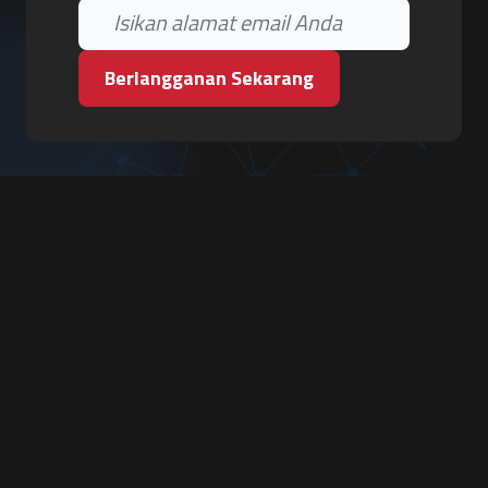
Berlangganan Sekarang
PT. Tiga Pilar Keamanan
Grha Karya Jody - Lantai 3
Jl. Cempaka Baru No.09, Karang Asem, Condongcatur
Depok, Sleman, D.I. Yogyakarta 55283