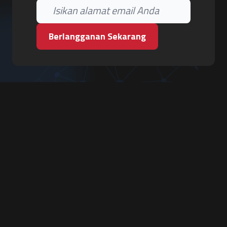
Berlangganan Sekarang
PT. Tiga Pilar Keamanan
Grha Karya Jody - Lantai 3
Jl. Cempaka Baru No.09, Karang Asem, Condongcatur
Depok, Sleman, D.I. Yogyakarta 55283