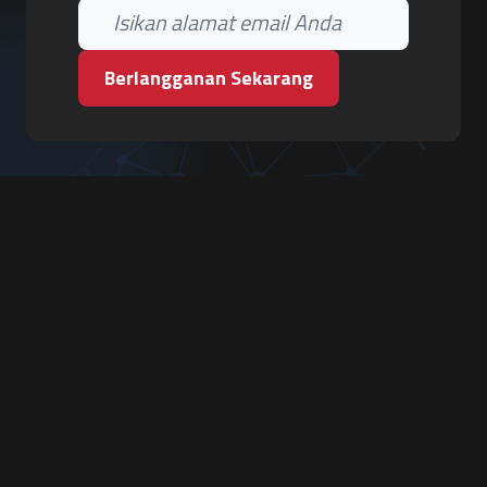
Berlangganan Sekarang
PT. Tiga Pilar Keamanan
Grha Karya Jody - Lantai 3
Jl. Cempaka Baru No.09, Karang Asem, Condongcatur
Depok, Sleman, D.I. Yogyakarta 55283