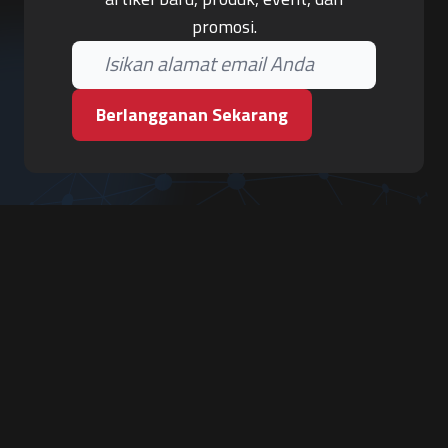
promosi.
Berlangganan Sekarang
PT. Tiga Pilar Keamanan
Grha Karya Jody - Lantai 3
Jl. Cempaka Baru No.09, Karang Asem, Condongcatur