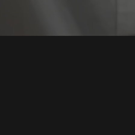
Tag:
Kriminalitas D
Bermodal Akun Fiktif Dua Mantan Driver Ojol
Berhasil Raup Rp 2,2 Miliar Setelah Bobol Goto Go-
jek
Tags:
Cyber Crime
,
Ojek Online
,
Goto Go-jek Tokopedia
,
Penipuan
Online
,
Kriminalitas Digital