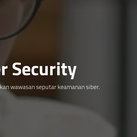
 Security
atkan wawasan seputar keamanan siber.