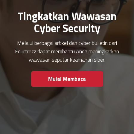
Tingkatkan Wawasan
Cyber Security
Melalui berbagai artikel dan cyber bulletin dari
Fourtrezz dapat membantu Anda meningkatkan
wawasan seputar keamanan siber.
Mulai Membaca