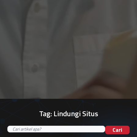
Tag:
Lindungi Situs
Cari