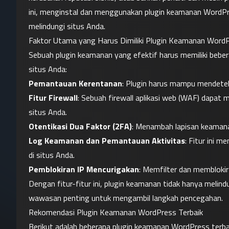
ini, menginstal dan menggunakan plugin keamanan WordPre
melindungi situs Anda.
Faktor Utama yang Harus Dimiliki Plugin Keamanan Word
Sebuah plugin keamanan yang efektif harus memiliki beber
situs Anda:
Pemantauan Kerentanan
: Plugin harus mampu mendeteks
Fitur Firewall
: Sebuah firewall aplikasi web (WAF) dapat
situs Anda.
Otentikasi Dua Faktor (2FA)
: Menambah lapisan keamana
Log Keamanan dan Pemantauan Aktivitas
: Fitur ini 
di situs Anda.
Pemblokiran IP Mencurigakan
: Memfilter dan memblokir
Dengan fitur-fitur ini, plugin keamanan tidak hanya melin
wawasan penting untuk mengambil langkah pencegahan.
Rekomendasi Plugin Keamanan WordPress Terbaik
Berikut adalah beberapa plugin keamanan WordPress terbai