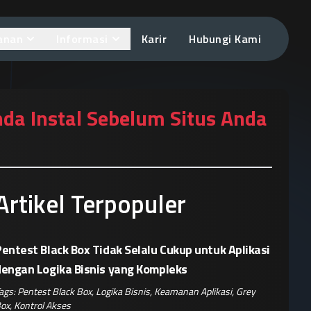
anan
Informasi
Karir
Hubungi Kami
a Instal Sebelum Situs Anda
Artikel Terpopuler
entest Black Box Tidak Selalu Cukup untuk Aplikasi
dengan Logika Bisnis yang Kompleks
ags:
Pentest Black Box
,
Logika Bisnis
,
Keamanan Aplikasi
,
Grey
ox
,
Kontrol Akses