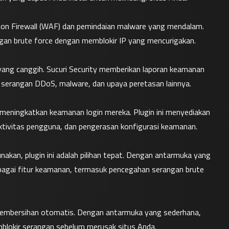
tion Firewall (WAF) dan pemindaian malware yang mendalam. 
gan brute force dengan memblokir IP yang mencurigakan.
 yang canggih. Sucuri Security memberikan laporan keamanan 
 serangan DDoS, malware, dan upaya peretasan lainnya.
meningkatkan keamanan login mereka. Plugin ini menyediakan 
 aktivitas pengguna, dan pengerasan konfigurasi keamanan.
akan, plugin ini adalah pilihan tepat. Dengan antarmuka yang 
erbagai fitur keamanan, termasuk pencegahan serangan brute 
pembersihan otomatis. Dengan antarmuka yang sederhana, 
mblokir serangan sebelum merusak situs Anda.