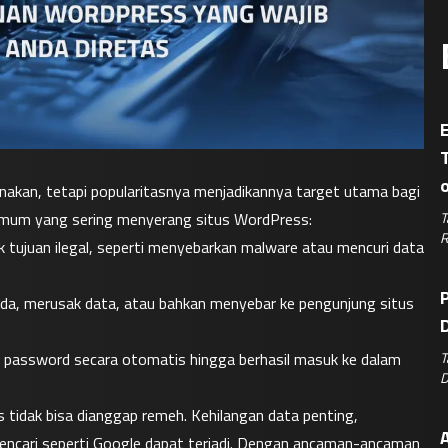
E
akan, tetapi popularitasnya menjadikannya target utama bagi 
T
 umum yang sering menyerang situs WordPress:
R
k tujuan ilegal, seperti menyebarkan malware atau mencuri data 
P
da, merusak data, atau bahkan menyebar ke pengunjung situs 
D
T
password secara otomatis hingga berhasil masuk ke dalam 
D
tidak bisa dianggap remeh. Kehilangan data penting, 
A
 pencari seperti Google dapat terjadi. Dengan ancaman-ancaman 