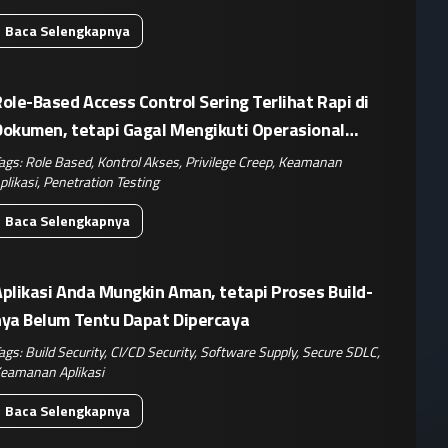
Baca Selengkapnya
ole-Based Access Control Sering Terlihat Rapi di
Dokumen, tetapi Gagal Mengikuti Operasional
Nyata
ags:
Role Based
,
Kontrol Akses
,
Privilege Creep
,
Keamanan
plikasi
,
Penetration Testing
Baca Selengkapnya
plikasi Anda Mungkin Aman, tetapi Proses Build-
nya Belum Tentu Dapat Dipercaya
ags:
Build Security
,
CI/CD Security
,
Software Supply
,
Secure SDLC
,
eamanan Aplikasi
Baca Selengkapnya