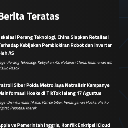
Berita Teratas
skalasi Perang Teknologi, China Siapkan Retaliasi
Terhadap Kebijakan Pemblokiran Robot dan Inverter
oleh AS
ags:
Perang Teknologi
,
Kebijakan AS
,
Retaliasi China
,
Keamanan IoT
,
isiko Pasok
atroli Siber Polda Metro Jaya Netralisir Kampanye
isinformasi Hoaks di TikTok Jelang 17 Agustus
ags:
Disinformasi TikTok
,
Patroli Siber
,
Penanganan Hoaks
,
Risiko
igital
,
Reputasi Merek
pple vs Pemerintah Inggris, Konflik Enkripsi iCloud