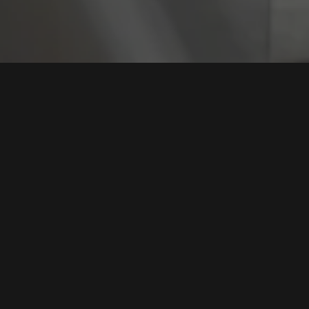
Tag:
Lisensi Endp
Mitos vs Fakta: Apakah Endpoint-Based Licensing
Lebih Baik dari Asset-Based Licensing?
Tags:
Keamanan Siber
,
Lisensi Endpoint
,
Lisensi Aset
,
Proteksi
Data
,
Manajemen TI
Baca Selengkapnya