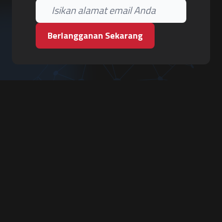
Berlangganan Sekarang
PT. Tiga Pilar Keamanan
Grha Karya Jody - Lantai 3
Jl. Cempaka Baru No.09, Karang Asem, Condongcatur
Depok, Sleman, D.I. Yogyakarta 55283