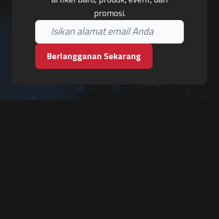
promosi.
Berlangganan Sekarang
PT. Tiga Pilar Keamanan
Grha Karya Jody - Lantai 3
Jl. Cempaka Baru No.09, Karang Asem, Condongcatur