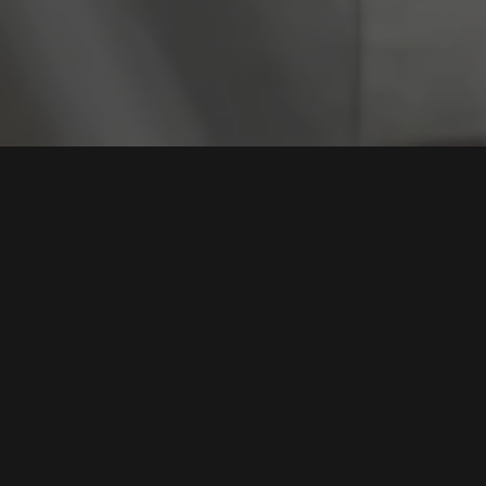
Tag:
Red Team
Integrasi Kecerdasan Buatan (AI) dalam Operasi
Red Teaming dan Penetrasi Siber
Tags:
Red Teaming
,
Penetrasi Siber
,
Keamanan AI
,
Pentest
Otomatis
,
Kepatuhan Siber
Baca Selengkapnya