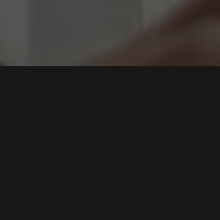
ing
Mengapa Red Team Lebih Jujur daripada Audit:
Ketika Realita Tidak Bisa Disembunyikan oleh
Laporan
Tags:
Red Teaming
,
Keamanan Siber
,
Penetration Testing
,
Audit
Keamanan
,
Manajemen Risiko