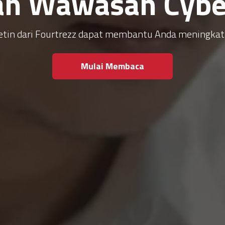
an Wawasan Cyber
ulletin dari Fourtrezz dapat membantu Anda meningk
Mulai Membaca