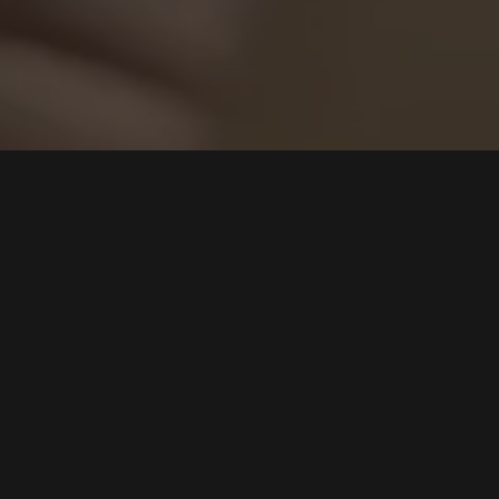
Cari
Laporan ESET H2 2025: Evolusi AI Ransomware
"PromptLock" dan Ledakan Ancaman NFC
Tags:
PromptLock
,
Ransomware AI
,
Serangan NFC
,
Keamanan
Siber
,
Red Teaming
Baca Selengkapnya