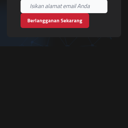
Berlangganan Sekarang
PT. Tiga Pilar Keamanan
Grha Karya Jody - Lantai 3
Jl. Cempaka Baru No.09, Karang Asem, Condongcatur
Depok, Sleman, D.I. Yogyakarta 55283