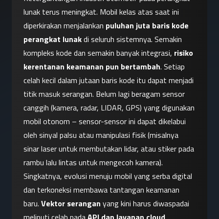
lunak terus meningkat. Mobil kelas atas saat ini 
diperkirakan menjalankan 
puluhan juta baris kode 
perangkat lunak
 di seluruh sistemnya. Semakin 
kompleks kode dan semakin banyak integrasi, 
risiko 
kerentanan keamanan pun bertambah
. Setiap 
celah kecil dalam jutaan baris kode itu dapat menjadi 
titik masuk serangan. Belum lagi beragam sensor 
canggih (kamera, radar, LIDAR, GPS) yang digunakan 
mobil otonom – sensor-sensor ini dapat dikelabui 
oleh sinyal palsu atau manipulasi fisik (misalnya 
sinar laser untuk membutakan lidar, atau stiker pada 
rambu lalu lintas untuk mengecoh kamera).
Singkatnya, evolusi menuju mobil yang serba digital 
dan terkoneksi membawa tantangan keamanan 
baru. 
Vektor serangan
 yang kini harus diwaspadai 
meliputi celah pada 
API dan layanan cloud
, 