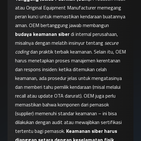
atau Original Equipment Manufacturer memegang 
peran kunci untuk memastikan kendaraan buatannya 
aman. OEM bertanggung jawab membangun 
budaya keamanan siber
 di internal perusahaan, 
misalnya dengan melatih insinyur tentang 
secure 
coding
 dan praktik terbaik keamanan. Selain itu, OEM 
harus menetapkan proses manajemen kerentanan 
dan respons insiden: ketika ditemukan celah 
keamanan, ada prosedur jelas untuk mengatasinya 
dan memberi tahu pemilik kendaraan (misal melalui 
recall atau update OTA darurat). OEM juga perlu 
memastikan bahwa komponen dari pemasok 
(supplier) memenuhi standar keamanan – ini bisa 
dilakukan dengan audit atau mewajibkan sertifikasi 
tertentu bagi pemasok. 
Keamanan siber harus 
dianggap setara dengan keselamatan fisik