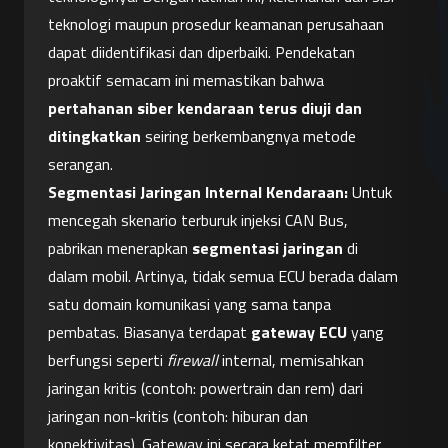
teknologi maupun prosedur keamanan perusahaan 
dapat diidentifikasi dan diperbaiki. Pendekatan 
proaktif semacam ini memastikan bahwa 
pertahanan siber kendaraan terus diuji dan 
ditingkatkan
 seiring berkembangnya metode 
serangan.
Segmentasi Jaringan Internal Kendaraan:
 Untuk 
mencegah skenario terburuk injeksi CAN Bus, 
pabrikan menerapkan 
segmentasi jaringan
 di 
dalam mobil. Artinya, tidak semua ECU berada dalam 
satu domain komunikasi yang sama tanpa 
pembatas. Biasanya terdapat 
gateway ECU
 yang 
berfungsi seperti 
firewall
 internal, memisahkan 
jaringan kritis (contoh: powertrain dan rem) dari 
jaringan non-kritis (contoh: hiburan dan 
konektivitas). Gateway ini secara ketat memfilter 