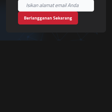
Berlangganan Sekarang
PT. Tiga Pilar Keamanan
Grha Karya Jody - Lantai 3
Jl. Cempaka Baru No.09, Karang Asem, Condongcatur
Depok, Sleman, D.I. Yogyakarta 55283