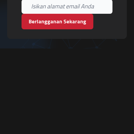
Berlangganan Sekarang
PT. Tiga Pilar Keamanan
Grha Karya Jody - Lantai 3
Jl. Cempaka Baru No.09, Karang Asem, Condongcatur
Depok, Sleman, D.I. Yogyakarta 55283