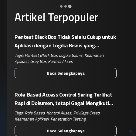
Artikel Terpopuler
Pentest Black Box Tidak Selalu Cukup untuk
Aplikasi dengan Logika Bisnis yang
Kompleks
Tags:
Pentest Black Box
,
Logika Bisnis
,
Keamanan
Aplikasi
,
Grey Box
,
Kontrol Akses
Baca Selengkapnya
Role-Based Access Control Sering Terlihat
Rapi di Dokumen, tetapi Gagal Mengikuti
Operasional Nyata
Tags:
Role Based
,
Kontrol Akses
,
Privilege Creep
,
Keamanan Aplikasi
,
Penetration Testing
Baca Selengkapnya