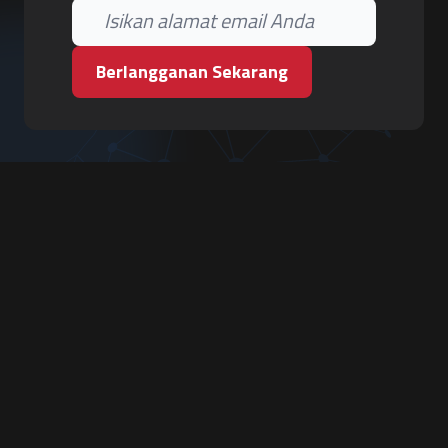
Berlangganan Sekarang
PT. Tiga Pilar Keamanan
Grha Karya Jody - Lantai 3
Jl. Cempaka Baru No.09, Karang Asem, Condongcatur
Depok, Sleman, D.I. Yogyakarta 55283