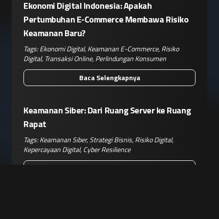
Ekonomi Digital Indonesia: Apakah
Pertumbuhan E-Commerce Membawa Risiko
Keamanan Baru?
Tags:
Ekonomi Digital
,
Keamanan E-Commerce
,
Risiko
Digital
,
Transaksi Online
,
Perlindungan Konsumen
Baca Selengkapnya
Keamanan Siber: Dari Ruang Server ke Ruang
Rapat
Tags:
Keamanan Siber
,
Strategi Bisnis
,
Risiko Digital
,
Kepercayaan Digital
,
Cyber Resilience
Baca Selengkapnya
Manajemen Risiko Siber: Strategi
Menghadapi Serangan Multi-Vektor yang