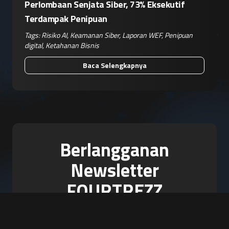
Perlombaan Senjata Siber, 73% Eksekutif
Terdampak Penipuan
Tags:
Risiko AI
,
Keamanan Siber
,
Laporan WEF
,
Penipuan
digital
,
Ketahanan Bisnis
Baca Selengkapnya
Berlangganan
Newsletter
FOURTREZZ
Jadilah yang pertama tahu mengenai