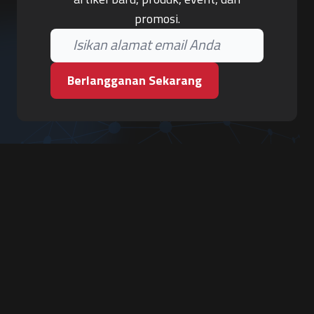
promosi.
Berlangganan Sekarang
PT. Tiga Pilar Keamanan
Grha Karya Jody - Lantai 3
Jl. Cempaka Baru No.09, Karang Asem, Condongcatur