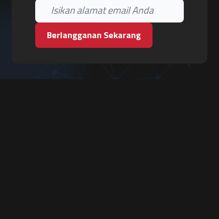
Berlangganan Sekarang
PT. Tiga Pilar Keamanan
Grha Karya Jody - Lantai 3
Jl. Cempaka Baru No.09, Karang Asem, Condongcatur
Depok, Sleman, D.I. Yogyakarta 55283